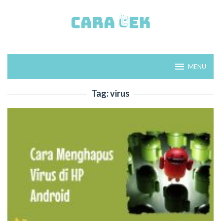
Loncat
ke
konten
MENU
Tag:
virus