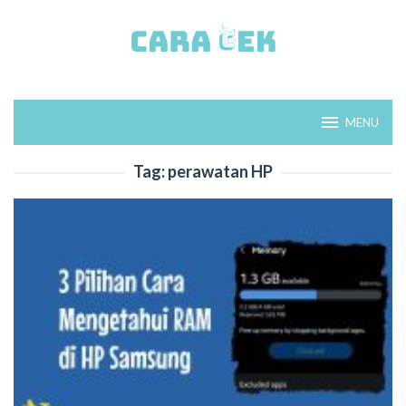
Loncat
ke
konten
MENU
Tag:
perawatan HP