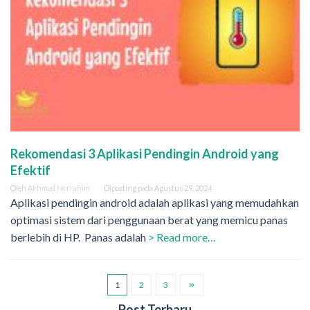
Rekomendasi 3 Aplikasi Pendingin Android yang
Efektif
Oleh
Akhmad Norrahim
Diposting pada
Agustus 29, 2024
Aplikasi pendingin android adalah aplikasi yang memudahkan
optimasi sistem dari penggunaan berat yang memicu panas
berlebih di HP. Panas adalah
> Read more…
1
2
3
Post Terbaru