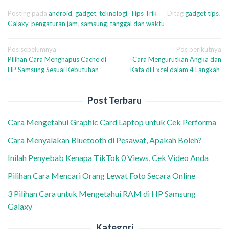
Posting pada
android
,
gadget
,
teknologi
,
Tips Trik
Ditag
gadget tips
,
Galaxy
,
pengaturan jam
,
samsung
,
tanggal dan waktu
Navigasi
Pos sebelumnya
Pos berikutnya
Pilihan Cara Menghapus Cache di
Cara Mengurutkan Angka dan
pos
HP Samsung Sesuai Kebutuhan
Kata di Excel dalam 4 Langkah
Post Terbaru
Cara Mengetahui Graphic Card Laptop untuk Cek Performa
Cara Menyalakan Bluetooth di Pesawat, Apakah Boleh?
Inilah Penyebab Kenapa TikTok 0 Views, Cek Video Anda
Pilihan Cara Mencari Orang Lewat Foto Secara Online
3 Pilihan Cara untuk Mengetahui RAM di HP Samsung
Galaxy
Kategori