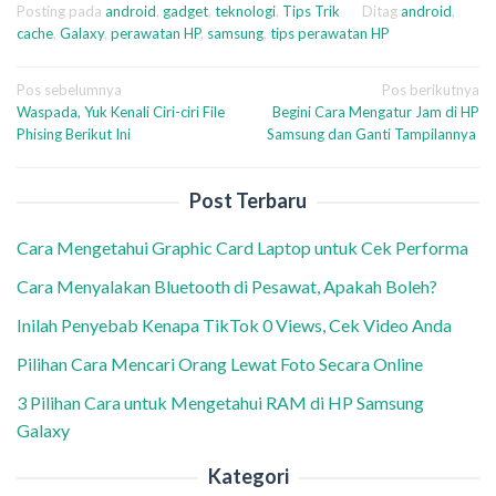
Posting pada
android
,
gadget
,
teknologi
,
Tips Trik
Ditag
android
,
cache
,
Galaxy
,
perawatan HP
,
samsung
,
tips perawatan HP
Navigasi
Pos sebelumnya
Pos berikutnya
Waspada, Yuk Kenali Ciri-ciri File
Begini Cara Mengatur Jam di HP
pos
Phising Berikut Ini
Samsung dan Ganti Tampilannya
Post Terbaru
Cara Mengetahui Graphic Card Laptop untuk Cek Performa
Cara Menyalakan Bluetooth di Pesawat, Apakah Boleh?
Inilah Penyebab Kenapa TikTok 0 Views, Cek Video Anda
Pilihan Cara Mencari Orang Lewat Foto Secara Online
3 Pilihan Cara untuk Mengetahui RAM di HP Samsung
Galaxy
Kategori