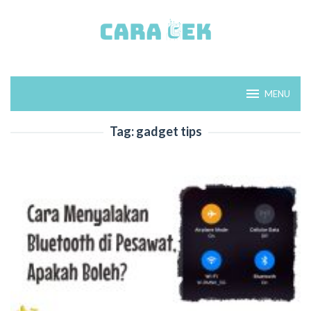
Loncat
ke
konten
MENU
Tag:
gadget tips