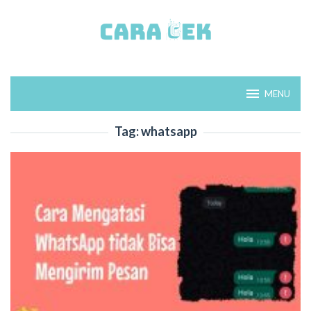
Loncat
ke
konten
MENU
Tag:
whatsapp