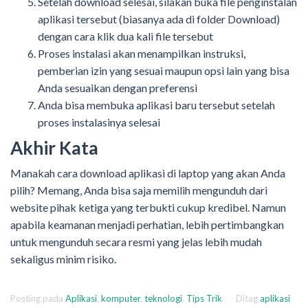
Setelah download selesai,
silakan
buka file
penginstalan
aplikasi
tersebut (biasanya ada
di folder
D
ownload
)
dengan cara k
lik dua kali file tersebut
Proses instalasi akan menampilkan instruksi,
pemberian izin yang sesuai maupun opsi lain yang bisa
Anda sesuaikan dengan preferensi
Anda bisa membuka aplikasi baru tersebut setelah
proses instalasinya selesai
Akhir Kata
Manakah c
ara
d
ownload
a
plikasi di
l
aptop
yang akan Anda
pilih? Memang, Anda bisa saja memilih mengunduh dari
website pihak ketiga yang terbukti cukup kredibel. Namun
apabila keamanan menjadi perhatian, lebih pertimbangkan
untuk mengunduh secara resmi yang jelas lebih mudah
sekaligus minim risiko.
Posting pada
Aplikasi
,
komputer
,
teknologi
,
Tips Trik
Ditag
aplikasi