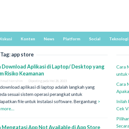
iskusi
Konten
News
Platform
Social
Teknologi
Tag:
app store
 Download Aplikasi di Laptop/ Desktop yang
Cara 
im Risiko Keamanan
untuk
khmad Norrahim
Diposting pada
Mei 28, 2023
Cara 
download aplikasi di laptop adalah langkah yang
Apaka
da sesuai sistem operasi perangkat untuk
patkan file untuk instalasi software. Bergantung
>
Inila
 more…
Cek V
Piliha
Secar
 Mengatasi App Not Available di App Store