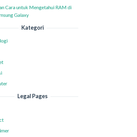
han Cara untuk Mengetahui RAM di
msung Galaxy
Kategori
logi
et
i
ter
Legal Pages
ct
aimer