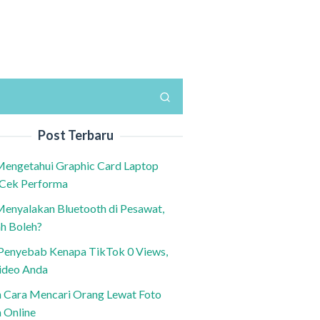
Post Terbaru
Mengetahui Graphic Card Laptop
 Cek Performa
Menyalakan Bluetooth di Pesawat,
h Boleh?
h Penyebab Kenapa TikTok 0 Views,
ideo Anda
n Cara Mencari Orang Lewat Foto
a Online