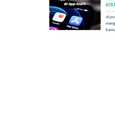
iOS
Oleh
D
di po
menga
kam