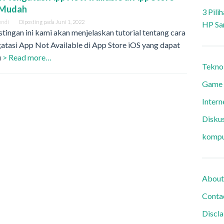
 Mudah
3 Pili
endi
Diposting pada
Juni 1, 2022
HP Sa
stingan ini kami akan menjelaskan tutorial tentang cara
tasi App Not Available di App Store iOS yang dapat
u
> Read more…
Tekno
Game
Intern
Diskus
kompu
About
Conta
Discl