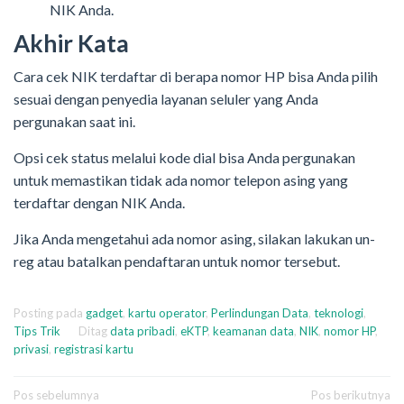
NIK Anda.
Akhir Kata
Cara cek NIK terdaftar di berapa nomor HP bisa Anda pilih
sesuai dengan penyedia layanan seluler yang Anda
pergunakan saat ini.
Opsi cek status melalui kode dial bisa Anda pergunakan
untuk memastikan tidak ada nomor telepon asing yang
terdaftar dengan NIK Anda.
Jika Anda mengetahui ada nomor asing, silakan lakukan un-
reg atau batalkan pendaftaran untuk nomor tersebut.
Posting pada
gadget
,
kartu operator
,
Perlindungan Data
,
teknologi
,
Tips Trik
Ditag
data pribadi
,
eKTP
,
keamanan data
,
NIK
,
nomor HP
,
privasi
,
registrasi kartu
Navigasi
Pos sebelumnya
Pos berikutnya