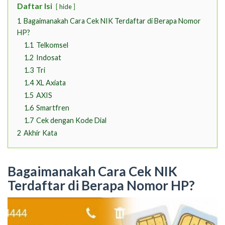
Daftar Isi
hide
1
Bagaimanakah Cara Cek NIK Terdaftar di Berapa Nomor
HP?
1.1
Telkomsel
1.2
Indosat
1.3
Tri
1.4
XL Axiata
1.5
AXIS
1.6
Smartfren
1.7
Cek dengan Kode Dial
2
Akhir Kata
Bagaimanakah Cara Cek NIK
Terdaftar di Berapa Nomor HP?