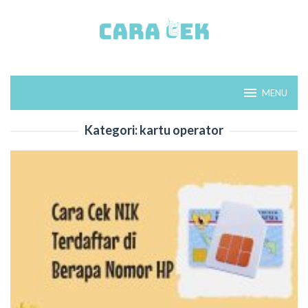
Loncat
ke
konten
MENU
Kategori:
kartu operator