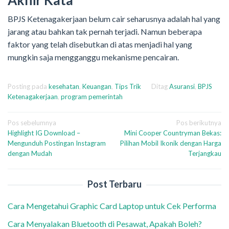
Akhir Kata
BPJS Ketenagakerjaan belum cair seharusnya adalah hal yang
jarang atau bahkan tak pernah terjadi. Namun beberapa
faktor yang telah disebutkan di atas menjadi hal yang
mungkin saja mengganggu mekanisme pencairan.
Posting pada
kesehatan
,
Keuangan
,
Tips Trik
Ditag
Asuransi
,
BPJS
Ketenagakerjaan
,
program pemerintah
Navigasi
Pos sebelumnya
Pos berikutnya
Highlight IG Download –
Mini Cooper Countryman Bekas:
pos
Mengunduh Postingan Instagram
Pilihan Mobil Ikonik dengan Harga
dengan Mudah
Terjangkau
Post Terbaru
Cara Mengetahui Graphic Card Laptop untuk Cek Performa
Cara Menyalakan Bluetooth di Pesawat, Apakah Boleh?