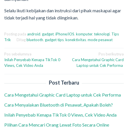
Selalu ikuti kebijakan dan instruksi dari pihak maskapai agar
tidak terjadi hal yang tidak diinginkan.
Posting pada
android
,
gadget
,
iPhone/iOS
,
komputer
,
teknologi
,
Tips
Trik
Ditag
bluetooth
,
gadget tips
,
konektivitas
,
mode pesawat
Navigasi
Pos sebelumnya
Pos berikutnya
Inilah Penyebab Kenapa TikTok 0
Cara Mengetahui Graphic Card
pos
Views, Cek Video Anda
Laptop untuk Cek Performa
Post Terbaru
Cara Mengetahui Graphic Card Laptop untuk Cek Performa
Cara Menyalakan Bluetooth di Pesawat, Apakah Boleh?
Inilah Penyebab Kenapa TikTok 0 Views, Cek Video Anda
Pilihan Cara Mencari Orang Lewat Foto Secara Online