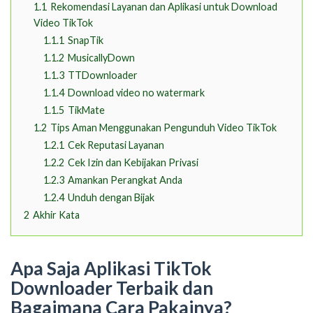
1.1
Rekomendasi Layanan dan Aplikasi untuk Download
Video TikTok
1.1.1
SnapTik
1.1.2
MusicallyDown
1.1.3
TTDownloader
1.1.4
Download video no watermark
1.1.5
TikMate
1.2
Tips Aman Menggunakan Pengunduh Video TikTok
1.2.1
Cek Reputasi Layanan
1.2.2
Cek Izin dan Kebijakan Privasi
1.2.3
Amankan Perangkat Anda
1.2.4
Unduh dengan Bijak
2
Akhir Kata
Apa Saja Aplikasi TikTok
Downloader Terbaik dan
Bagaimana Cara Pakainya?