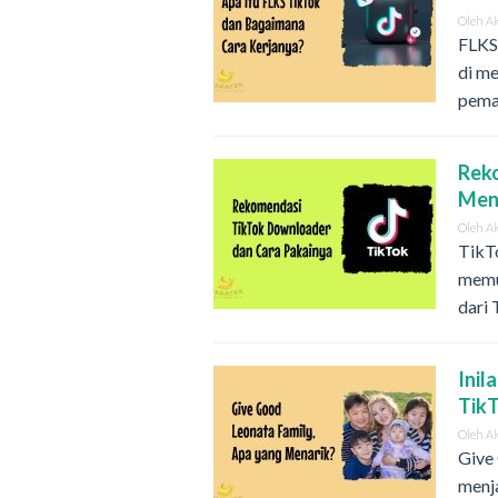
Oleh
A
FLKS 
di me
pema
Rek
Men
Oleh
A
TikTo
memu
dari
Inil
Tik
Oleh
A
Give
menja