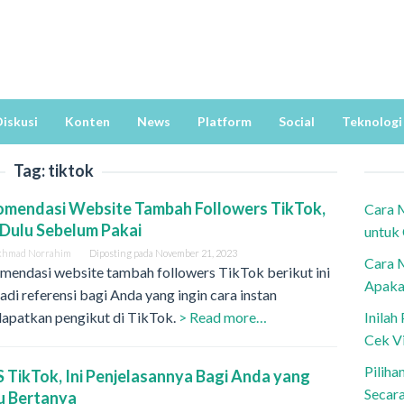
iskusi
Konten
News
Platform
Social
Teknologi
Tag:
tiktok
omendasi Website Tambah Followers TikTok,
Cara 
Dulu Sebelum Pakai
untuk
khmad Norrahim
Diposting pada
November 21, 2023
Cara 
mendasi website tambah followers TikTok berikut ini
Apaka
jadi referensi bagi Anda yang ingin cara instan
apatkan pengikut di TikTok.
> Read more…
Inila
Cek V
Piliha
 TikTok, Ini Penjelasannya Bagi Anda yang
Secar
u Bertanya