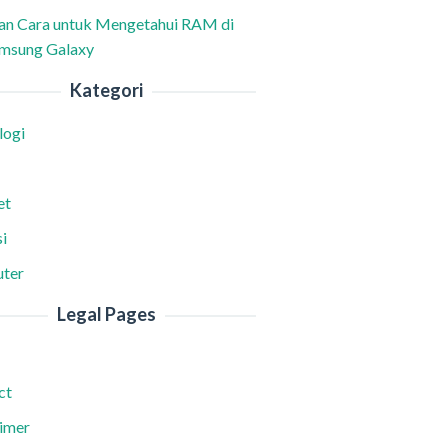
han Cara untuk Mengetahui RAM di
msung Galaxy
Kategori
logi
et
i
ter
Legal Pages
ct
aimer