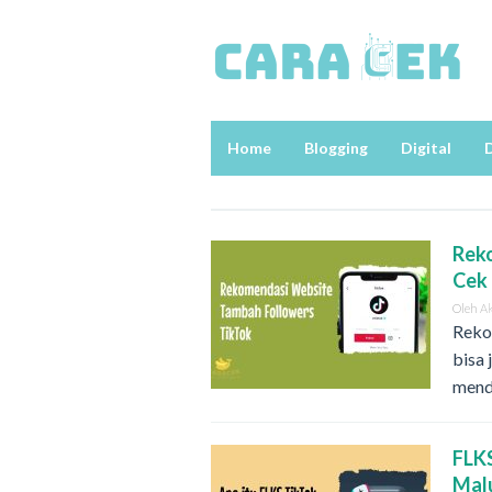
Loncat
ke
konten
Home
Blogging
Digital
D
Rek
Cek 
Oleh
A
Reko
bisa 
mend
FLKS
Mal