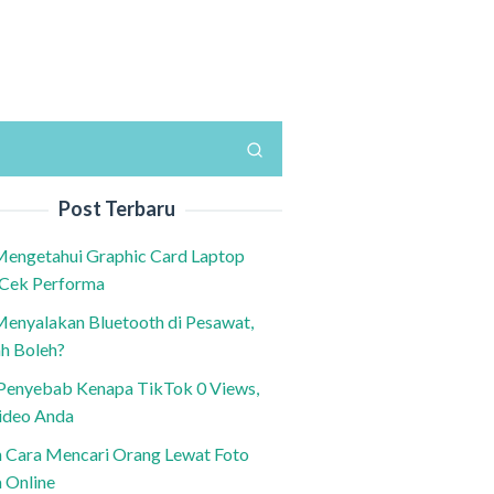
Post Terbaru
Mengetahui Graphic Card Laptop
 Cek Performa
Menyalakan Bluetooth di Pesawat,
h Boleh?
h Penyebab Kenapa TikTok 0 Views,
ideo Anda
n Cara Mencari Orang Lewat Foto
a Online