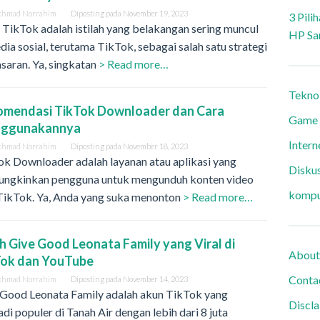
khmad Norrahim
Diposting pada
November 19, 2023
3 Pili
TikTok adalah istilah yang belakangan sering muncul
HP Sa
dia sosial, terutama TikTok, sebagai salah satu strategi
saran. Ya, singkatan
> Read more…
Tekno
omendasi TikTok Downloader dan Cara
Game
ggunakannya
Intern
khmad Norrahim
Diposting pada
November 18, 2023
k Downloader adalah layanan atau aplikasi yang
Diskus
ngkinkan pengguna untuk mengunduh konten video
kompu
 TikTok. Ya, Anda yang suka menonton
> Read more…
ah Give Good Leonata Family yang Viral di
About
Tok dan YouTube
Conta
khmad Norrahim
Diposting pada
November 14, 2023
 Good Leonata Family adalah akun TikTok yang
Discl
di populer di Tanah Air dengan lebih dari 8 juta