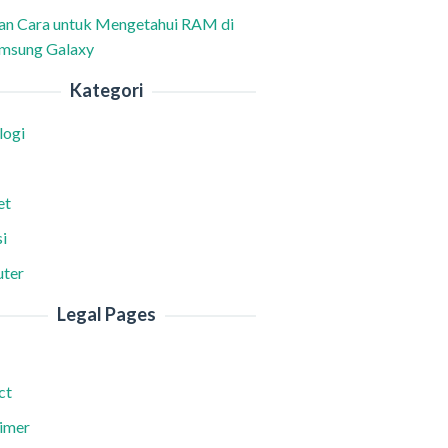
han Cara untuk Mengetahui RAM di
msung Galaxy
Kategori
logi
et
i
ter
Legal Pages
ct
aimer