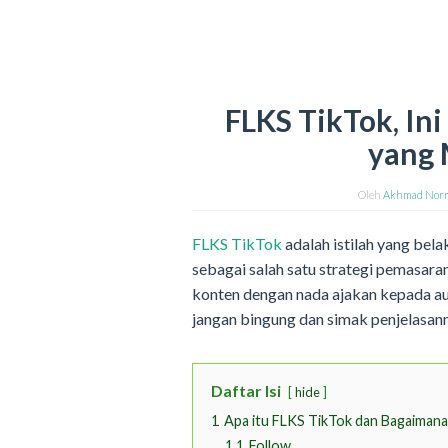
FLKS TikTok, In
yang 
Oleh
Akhmad Nor
FLKS TikTok
adalah istilah yang bela
sebagai salah satu strategi pemasaran.
konten dengan nada ajakan kepada aud
jangan bingung dan simak penjelasanny
Daftar Isi
hide
1
Apa itu FLKS TikTok dan Bagaimana
1.1
Follow