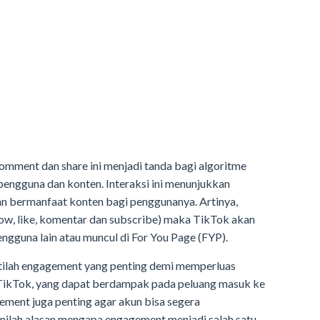
 comment dan share ini menjadi tanda bagi algoritme
pengguna dan konten. Interaksi ini menunjukkan
an bermanfaat konten bagi penggunanya. Artinya,
low, like, komentar dan subscribe) maka TikTok akan
gguna lain atau muncul di For You Page (FYP).
istilah engagement yang penting demi memperluas
 TikTok, yang dapat berdampak pada peluang masuk ke
gement juga penting agar akun bisa segera
Inilah alasan mengapa engagement menjadi salah satu