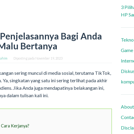
3 Pili
HP Sa
i Penjelasannya Bagi Anda
Tekno
Malu Bertanya
Game
rahim
Diposting pada
November 19, 2023
Intern
Diskus
kangan sering muncul di media sosial, terutama TikTok,
 Ya, singkatan yang satu ini sering terlihat pada akhir
kompu
iens. Jika Anda juga mendapatinya belakangan ini,
a dalam tulisan kali ini.
About
Conta
 Cara Kerjanya?
Discl