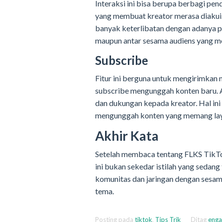
Interaksi ini bisa berupa berbagi pen
yang membuat kreator merasa diakui. 
banyak keterlibatan dengan adanya pe
maupun antar sesama audiens yang me
Subscribe
Fitur ini berguna untuk mengirimkan 
subscribe mengunggah konten baru. Art
dan dukungan kepada kreator. Hal in
mengunggah konten yang memang laya
Akhir Kata
Setelah membaca tentang FLKS TikTo
ini bukan sekedar istilah yang sedan
komunitas dan jaringan dengan sesam
tema.
Posting pada
tiktok
,
Tips Trik
Ditag
eng