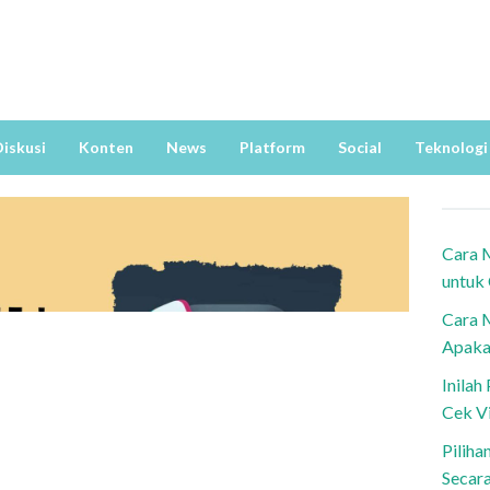
iskusi
Konten
News
Platform
Social
Teknologi
Cara 
untuk
Cara 
Apaka
Inila
Cek V
Piliha
Secar