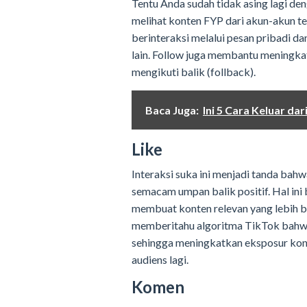
Tentu Anda sudah tidak asing lagi d
melihat konten FYP dari akun-akun t
berinteraksi melalui pesan pribadi d
lain. Follow juga membantu meningkat
mengikuti balik (follback).
Baca Juga:
Ini 5 Cara Keluar d
Like
Interaksi suka ini menjadi tanda bah
semacam umpan balik positif. Hal ini
membuat konten relevan yang lebih bai
memberitahu algoritma TikTok bahwa
sehingga meningkatkan eksposur kon
audiens lagi.
Komen