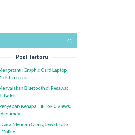
Post Terbaru
Mengetahui Graphic Card Laptop
 Cek Performa
Menyalakan Bluetooth di Pesawat,
h Boleh?
h Penyebab Kenapa TikTok 0 Views,
ideo Anda
n Cara Mencari Orang Lewat Foto
a Online