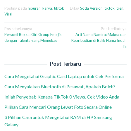
Posting pada
hiburan
,
karya
,
tiktok
Ditag
Soda Version
,
tiktok
,
tren
,
Viral
Navigasi
Pos sebelumnya
Pos berikutnya
Personil Bexxa: Girl Group Enerjik
Arti Nama Namira: Makna dan
pos
dengan Talenta yang Memukau
Kepribadian di Balik Nama Indah
Ini
Post Terbaru
Cara Mengetahui Graphic Card Laptop untuk Cek Performa
Cara Menyalakan Bluetooth di Pesawat, Apakah Boleh?
Inilah Penyebab Kenapa TikTok 0 Views, Cek Video Anda
Pilihan Cara Mencari Orang Lewat Foto Secara Online
3 Pilihan Cara untuk Mengetahui RAM di HP Samsung
Galaxy