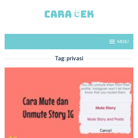
Loncat
ke
konten
MENU
Tag:
privasi