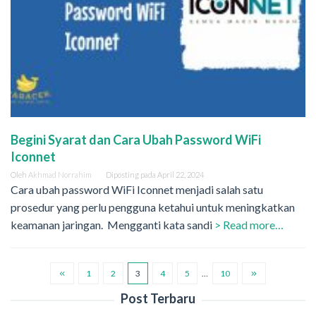
Begini Syarat dan Cara Ubah Password WiFi
Iconnet
Oleh
Akhmad Norrahim
Diposting pada
April 22, 2024
Cara ubah password WiFi Iconnet menjadi salah satu
prosedur yang perlu pengguna ketahui untuk meningkatkan
keamanan jaringan. Mengganti kata sandi
> Read more…
1
2
3
4
5
…
10
Post Terbaru