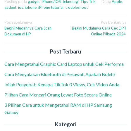
Posting pada
gadget
,
iPhone/iOS
,
teknologi
,
Tips Trik
Ditag
Apple
,
gadget
,
ios
,
iphone
,
iPhone tutorial
,
troubleshoot
Navigasi
Pos sebelumnya
Pos berikutnya
Begini Mudahnya Cara Scan
Begini Mudahnya Cara Cek DPT
pos
Dokumen di HP
Online Pilkada 2024
Post Terbaru
Cara Mengetahui Graphic Card Laptop untuk Cek Performa
Cara Menyalakan Bluetooth di Pesawat, Apakah Boleh?
Inilah Penyebab Kenapa TikTok 0 Views, Cek Video Anda
Pilihan Cara Mencari Orang Lewat Foto Secara Online
3 Pilihan Cara untuk Mengetahui RAM di HP Samsung
Galaxy
Kategori