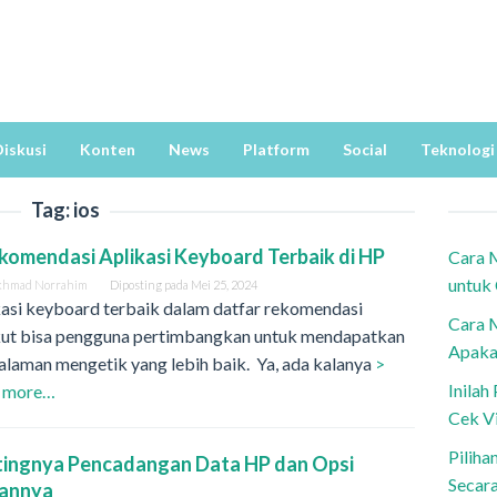
iskusi
Konten
News
Platform
Social
Teknologi
Tag:
ios
komendasi Aplikasi Keyboard Terbaik di HP
Cara 
untuk
khmad Norrahim
Diposting pada
Mei 25, 2024
kasi keyboard terbaik dalam datfar rekomendasi
Cara 
kut bisa pengguna pertimbangkan untuk mendapatkan
Apaka
laman mengetik yang lebih baik. Ya, ada kalanya
>
Inila
 more…
Cek V
Piliha
tingnya Pencadangan Data HP dan Opsi
Secar
hannya