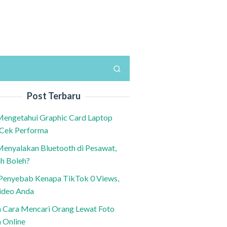
Post Terbaru
Mengetahui Graphic Card Laptop
 Cek Performa
Menyalakan Bluetooth di Pesawat,
h Boleh?
h Penyebab Kenapa TikTok 0 Views,
ideo Anda
n Cara Mencari Orang Lewat Foto
a Online