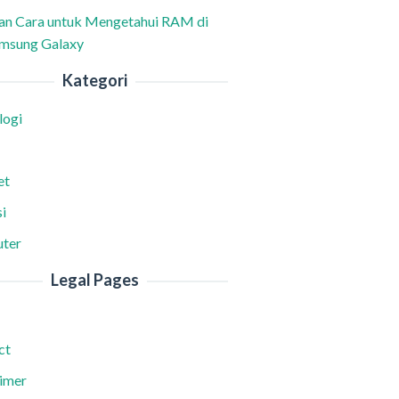
han Cara untuk Mengetahui RAM di
msung Galaxy
Kategori
logi
et
i
ter
Legal Pages
ct
aimer