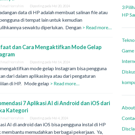
khmad Norrahim
Diposting pada
Mei 20, 2024
3 Pili
dangan data di HP adalah membuat salinan file atau
HP Sa
pengguna di tempat lain untuk kemudian
lihkannya sewaktu diperlukan. Dengan
> Read more…
Tekno
faat dan Cara Mengaktifkan Mode Gelap
Game
tagram
Intern
khmad Norrahim
Diposting pada
Mei 14, 2024
 mengaktifkan mode gelap Instagram bisa pengguna
Diskus
an dari dalam aplikasinya atau dari pengaturan
kompu
iilan di HP. Mode gelap
> Read more…
mendasi 7 Aplikasi AI di Android dan iOS dari
About
ka Kategori
Conta
khmad Norrahim
Diposting pada
Mei 4, 2024
asi AI di android dan iOS bisa pengguna instal di HP
Discl
k membantu memudahkan berbagai pekerjaan. Ya,