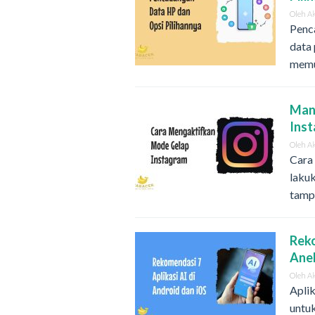
Oleh
A
Penca
data 
memu
Man
Ins
Oleh
A
Cara
lakuk
tamp
Reko
Ane
Oleh
A
Aplik
untu