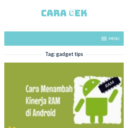
Loncat
ke
konten
MENU
Tag:
gadget tips