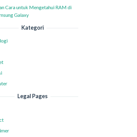
han Cara untuk Mengetahui RAM di
msung Galaxy
Kategori
logi
et
i
ter
Legal Pages
ct
aimer