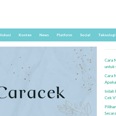
iskusi
Konten
News
Platform
Social
Teknologi
Cara 
untuk
Cara 
Apaka
Inila
Cek V
Piliha
Secar