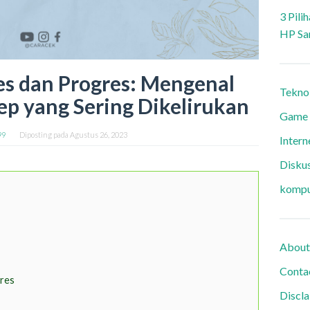
3 Pili
HP Sa
es dan Progres: Mengenal
Tekno
ep yang Sering Dikelirukan
Game
99
Diposting pada
Agustus 26, 2023
Intern
Diskus
kompu
About
Conta
res
Discl