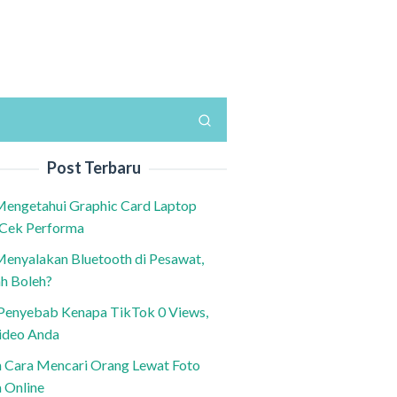
Post Terbaru
Mengetahui Graphic Card Laptop
 Cek Performa
Menyalakan Bluetooth di Pesawat,
h Boleh?
h Penyebab Kenapa TikTok 0 Views,
ideo Anda
n Cara Mencari Orang Lewat Foto
a Online