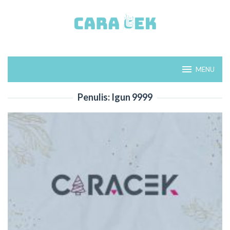
Loncat
ke
konten
MENU
Penulis:
Igun 9999