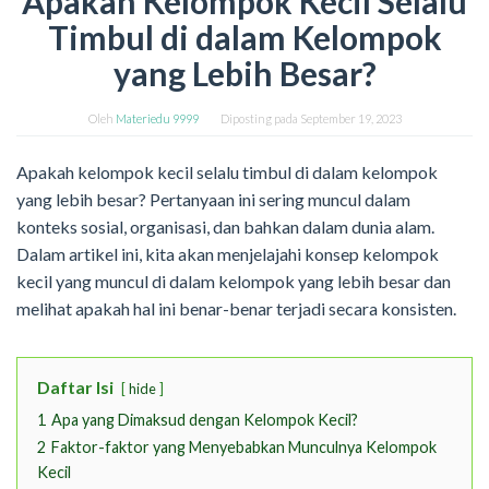
Apakah Kelompok Kecil Selalu
Timbul di dalam Kelompok
yang Lebih Besar?
Oleh
Materiedu 9999
Diposting pada
September 19, 2023
Apakah kelompok kecil selalu timbul di dalam kelompok
yang lebih besar? Pertanyaan ini sering muncul dalam
konteks sosial, organisasi, dan bahkan dalam dunia alam.
Dalam artikel ini, kita akan menjelajahi konsep kelompok
kecil yang muncul di dalam kelompok yang lebih besar dan
melihat apakah hal ini benar-benar terjadi secara konsisten.
Daftar Isi
hide
1
Apa yang Dimaksud dengan Kelompok Kecil?
2
Faktor-faktor yang Menyebabkan Munculnya Kelompok
Kecil