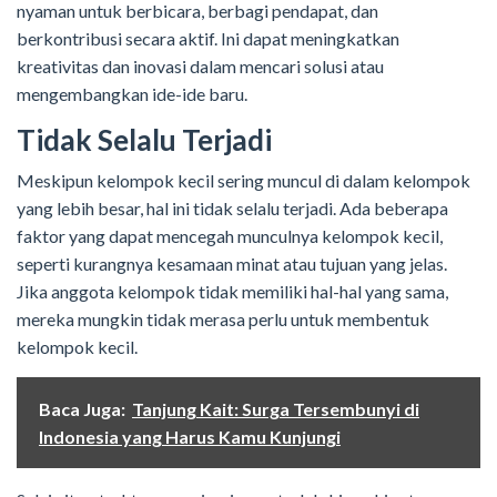
nyaman untuk berbicara, berbagi pendapat, dan
berkontribusi secara aktif. Ini dapat meningkatkan
kreativitas dan inovasi dalam mencari solusi atau
mengembangkan ide-ide baru.
Tidak Selalu Terjadi
Meskipun kelompok kecil sering muncul di dalam kelompok
yang lebih besar, hal ini tidak selalu terjadi. Ada beberapa
faktor yang dapat mencegah munculnya kelompok kecil,
seperti kurangnya kesamaan minat atau tujuan yang jelas.
Jika anggota kelompok tidak memiliki hal-hal yang sama,
mereka mungkin tidak merasa perlu untuk membentuk
kelompok kecil.
Baca Juga:
Tanjung Kait: Surga Tersembunyi di
Indonesia yang Harus Kamu Kunjungi