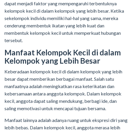
dapat menjadi faktor yang mempengaruhi terbentuknya
kelompok kecil di dalam kelompok yang lebih besar. Ketika
sekelompok individu memiliki hal-hal yang sama, mereka
cenderung membentuk ikatan yang lebih kuat dan
membentuk kelompok kecil untuk memperkuat hubungan
tersebut.
Manfaat Kelompok Kecil di dalam
Kelompok yang Lebih Besar
Keberadaan kelompok kecil di dalam kelompok yang lebih
besar dapat memberikan berbagai manfaat. Salah satu
manfaatnya adalah meningkatkan rasa keterikatan dan
kebersamaan antara anggota kelompok. Dalam kelompok
kecil, anggota dapat saling mendukung, berbagi ide, dan
saling memotivasi untuk mencapai tujuan bersama.
Manfaat lainnya adalah adanya ruang untuk ekspresi diri yang
lebih bebas. Dalam kelompok kecil, anggota merasa lebih