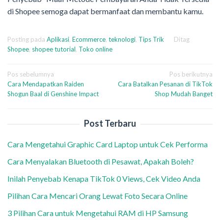
di Shopee semoga dapat bermanfaat dan membantu kamu.
Posting pada
Aplikasi
,
Ecommerce
,
teknologi
,
Tips Trik
Ditag
Shopee
,
shopee tutorial
,
Toko online
Navigasi
Pos sebelumnya
Pos berikutnya
Cara Mendapatkan Raiden
Cara Batalkan Pesanan di TikTok
pos
Shogun Baal di Genshine Impact
Shop Mudah Banget
Post Terbaru
Cara Mengetahui Graphic Card Laptop untuk Cek Performa
Cara Menyalakan Bluetooth di Pesawat, Apakah Boleh?
Inilah Penyebab Kenapa TikTok 0 Views, Cek Video Anda
Pilihan Cara Mencari Orang Lewat Foto Secara Online
3 Pilihan Cara untuk Mengetahui RAM di HP Samsung