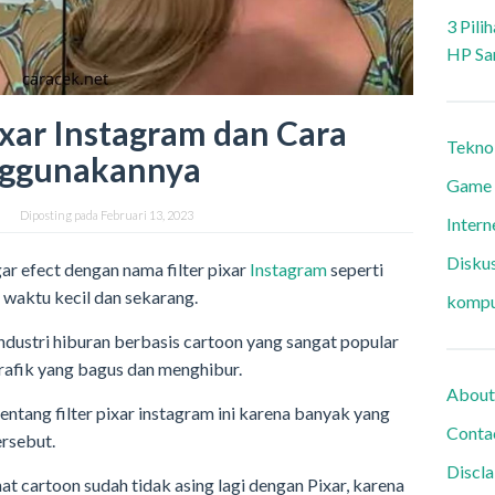
3 Pili
HP Sa
ixar Instagram dan Cara
Tekno
ggunakannya
Game
Diposting pada
Februari 13, 2023
Intern
Diskus
 efect dengan nama filter pixar
Instagram
seperti
 waktu kecil dan sekarang.
kompu
ndustri hiburan berbasis cartoon yang sangat popular
rafik yang bagus dan menghibur.
About
entang filter pixar instagram ini karena banyak yang
Conta
rsebut.
Discl
t cartoon sudah tidak asing lagi dengan Pixar, karena