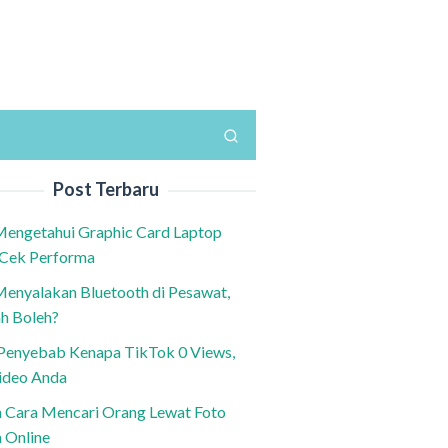
Post Terbaru
Mengetahui Graphic Card Laptop
 Cek Performa
Menyalakan Bluetooth di Pesawat,
h Boleh?
h Penyebab Kenapa TikTok 0 Views,
ideo Anda
n Cara Mencari Orang Lewat Foto
a Online