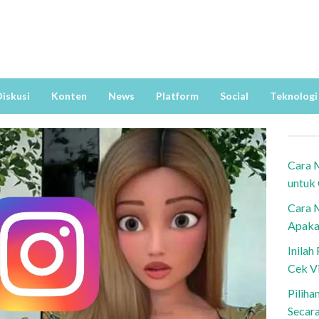
iskusi
Konten
News
Platform
Social
Teknologi
Cara 
untuk
Cara 
Apaka
Inila
Cek V
Piliha
Secar