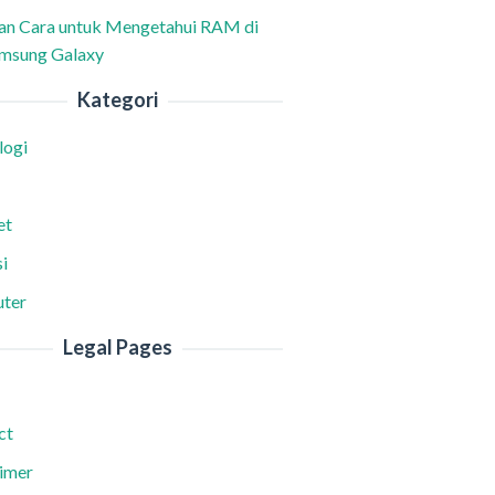
han Cara untuk Mengetahui RAM di
msung Galaxy
Kategori
logi
et
i
ter
Legal Pages
ct
aimer