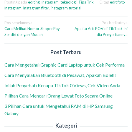
Posting pada
editing
,
instagram
,
teknologi
,
Tips Trik
Ditag
edit foto
instagram
,
instagram filter
,
instagram tutorial
Navigasi
Pos sebelumnya
Pos berikutnya
Cara Melihat Nomor ShopeePay
Apa itu Arti POV di TikTok? Ini
pos
Sendiri dengan Mudah
dia Pengertiannya
Post Terbaru
Cara Mengetahui Graphic Card Laptop untuk Cek Performa
Cara Menyalakan Bluetooth di Pesawat, Apakah Boleh?
Inilah Penyebab Kenapa TikTok 0 Views, Cek Video Anda
Pilihan Cara Mencari Orang Lewat Foto Secara Online
3 Pilihan Cara untuk Mengetahui RAM di HP Samsung
Galaxy
Kategori