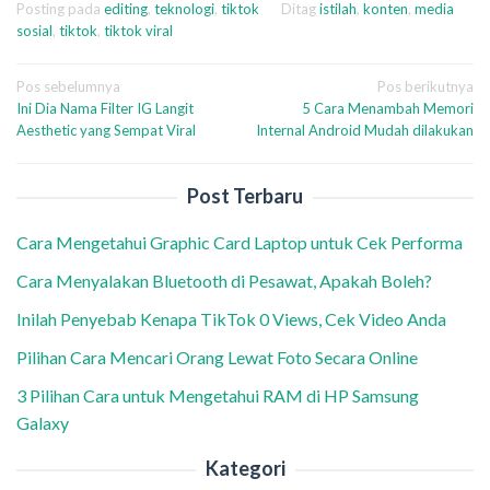
Posting pada
editing
,
teknologi
,
tiktok
Ditag
istilah
,
konten
,
media
sosial
,
tiktok
,
tiktok viral
Navigasi
Pos sebelumnya
Pos berikutnya
Ini Dia Nama Filter IG Langit
5 Cara Menambah Memori
pos
Aesthetic yang Sempat Viral
Internal Android Mudah dilakukan
Post Terbaru
Cara Mengetahui Graphic Card Laptop untuk Cek Performa
Cara Menyalakan Bluetooth di Pesawat, Apakah Boleh?
Inilah Penyebab Kenapa TikTok 0 Views, Cek Video Anda
Pilihan Cara Mencari Orang Lewat Foto Secara Online
3 Pilihan Cara untuk Mengetahui RAM di HP Samsung
Galaxy
Kategori