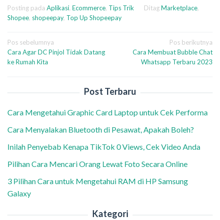
Posting pada
Aplikasi
,
Ecommerce
,
Tips Trik
Ditag
Marketplace
,
Shopee
,
shopeepay
,
Top Up Shopeepay
Navigasi
Pos sebelumnya
Pos berikutnya
Cara Agar DC Pinjol Tidak Datang
Cara Membuat Bubble Chat
pos
ke Rumah Kita
Whatsapp Terbaru 2023
Post Terbaru
Cara Mengetahui Graphic Card Laptop untuk Cek Performa
Cara Menyalakan Bluetooth di Pesawat, Apakah Boleh?
Inilah Penyebab Kenapa TikTok 0 Views, Cek Video Anda
Pilihan Cara Mencari Orang Lewat Foto Secara Online
3 Pilihan Cara untuk Mengetahui RAM di HP Samsung
Galaxy
Kategori