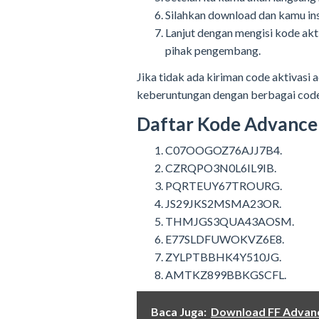
Silahkan download dan kamu ins
Lanjut dengan mengisi kode akti
pihak pengembang.
Jika tidak ada kiriman code aktivas
keberuntungan dengan berbagai code a
Daftar Kode Advance
C07OOGOZ76AJJ7B4.
CZRQPO3N0L6IL9IB.
PQRTEUY67TROURG.
JS29JKS2MSMA23OR.
THMJGS3QUA43AOSM.
E77SLDFUWOKVZ6E8.
ZYLPTBBHK4Y510JG.
AMTKZ899BBKGSCFL.
Baca Juga:
Download FF Advance