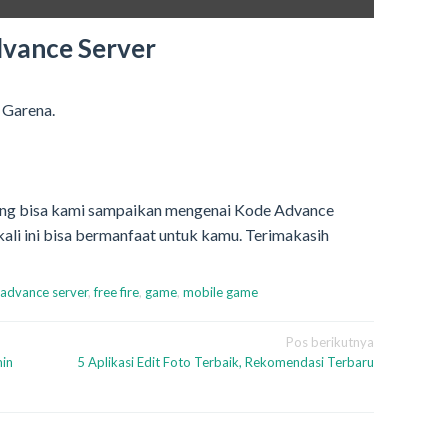
dvance Server
 Garena.
yang bisa kami sampaikan mengenai Kode Advance
li ini bisa bermanfaat untuk kamu. Terimakasih
advance server
,
free fire
,
game
,
mobile game
Pos berikutnya
in
5 Aplikasi Edit Foto Terbaik, Rekomendasi Terbaru