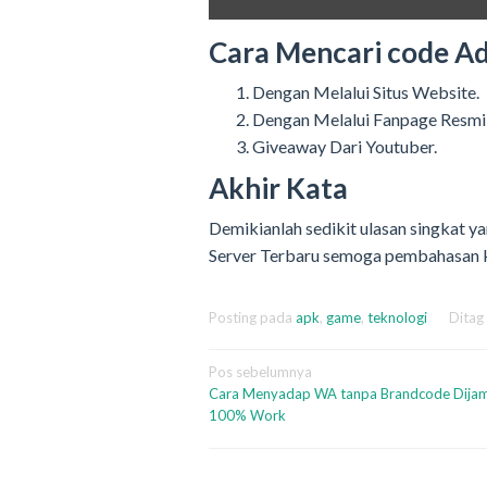
Cara Mencari code A
Dengan Melalui Situs Website.
Dengan Melalui Fanpage Resmi
Giveaway Dari Youtuber.
Akhir Kata
Demikianlah sedikit ulasan singkat 
Server Terbaru semoga pembahasan ka
Posting pada
apk
,
game
,
teknologi
Ditag
Navigasi
Pos sebelumnya
Cara Menyadap WA tanpa Brandcode Dijam
pos
100% Work