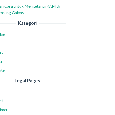
han Cara untuk Mengetahui RAM di
msung Galaxy
Kategori
logi
et
i
ter
Legal Pages
ct
aimer