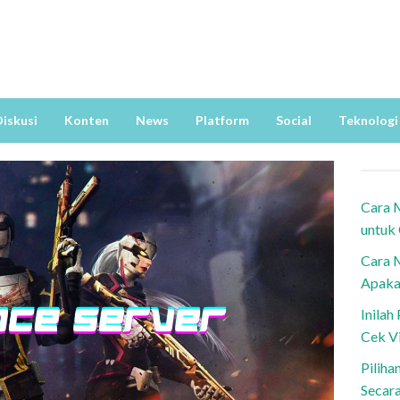
iskusi
Konten
News
Platform
Social
Teknologi
Cara 
untuk
Cara 
Apaka
Inila
Cek V
Piliha
Secar