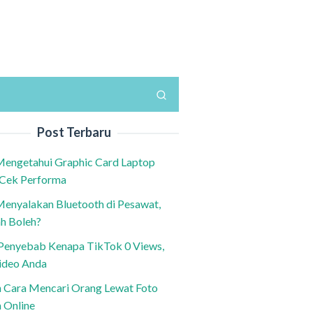
Post Terbaru
Mengetahui Graphic Card Laptop
 Cek Performa
Menyalakan Bluetooth di Pesawat,
h Boleh?
h Penyebab Kenapa TikTok 0 Views,
ideo Anda
n Cara Mencari Orang Lewat Foto
a Online