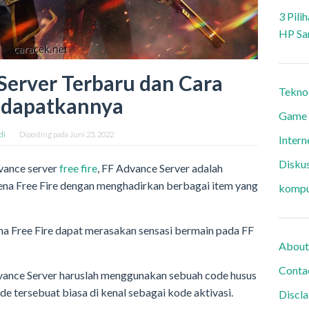
3 Pili
HP Sa
Server Terbaru dan Cara
Tekno
dapatkannya
Game
di
Diposting pada
Juni 25, 2022
Intern
Diskus
vance server
free fire
, FF Advance Server adalah
rena Free Fire dengan menghadirkan berbagai item yang
kompu
a Free Fire dapat merasakan sensasi bermain pada FF
About
Conta
ance Server haruslah menggunakan sebuah code husus
 tersebuat biasa di kenal sebagai kode aktivasi.
Discl