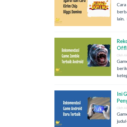
Cara
berba
lain.
Reko
Offl
Oleh
A
Game
berik
kete
Ini 
Pen
Oleh
A
Game 
judul