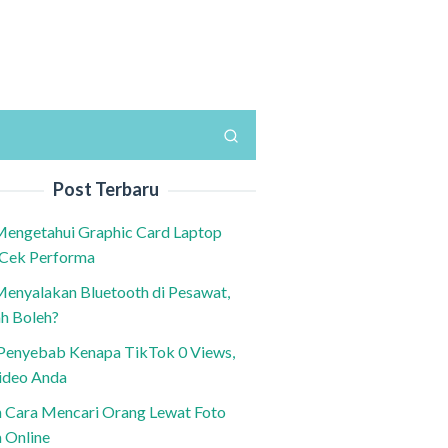
Post Terbaru
Mengetahui Graphic Card Laptop
 Cek Performa
Menyalakan Bluetooth di Pesawat,
h Boleh?
h Penyebab Kenapa TikTok 0 Views,
ideo Anda
n Cara Mencari Orang Lewat Foto
a Online