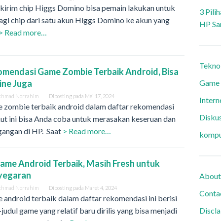
 kirim chip Higgs Domino bisa pemain lakukan untuk
3 Pili
gi chip dari satu akun Higgs Domino ke akun yang
HP Sa
> Read more…
Tekno
mendasi Game Zombie Terbaik Android, Bisa
ine Juga
Game
khmad Norrahim
Diposting pada
Mei 17, 2024
Intern
 zombie terbaik android dalam daftar rekomendasi
Diskus
ut ini bisa Anda coba untuk merasakan keseruan dan
gangan di HP. Saat
> Read more…
kompu
Game Android Terbaik, Masih Fresh untuk
yegaran
About
khmad Norrahim
Diposting pada
Maret 4, 2024
Conta
android terbaik dalam daftar rekomendasi ini berisi
-judul game yang relatif baru dirilis yang bisa menjadi
Discl