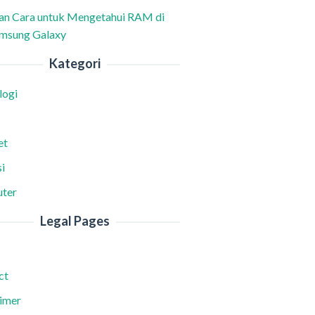
han Cara untuk Mengetahui RAM di
msung Galaxy
Kategori
logi
et
i
ter
Legal Pages
ct
aimer