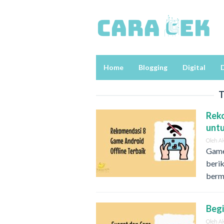
Loncat
ke
konten
Home
Blogging
Digital
D
T
Reko
unt
Oleh
A
Game
berik
berm
Begi
Oleh
A