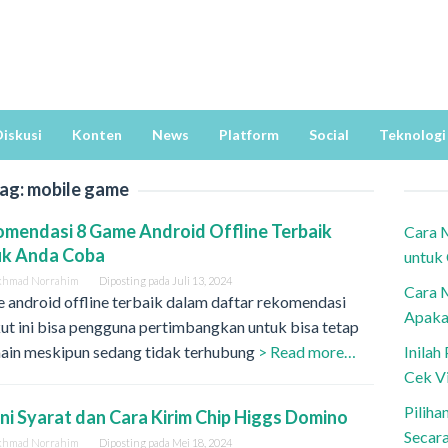
iskusi
Konten
News
Platform
Social
Teknologi
ag:
mobile game
mendasi 8 Game Android Offline Terbaik
Cara 
uk Anda Coba
untuk
khmad Norrahim
Diposting pada
Juli 13, 2024
Cara 
 android offline terbaik dalam daftar rekomendasi
Apaka
ut ini bisa pengguna pertimbangkan untuk bisa tetap
ain meskipun sedang tidak terhubung
> Read more…
Inila
Cek V
Piliha
ni Syarat dan Cara Kirim Chip Higgs Domino
Secar
khmad Norrahim
Diposting pada
Mei 18, 2024