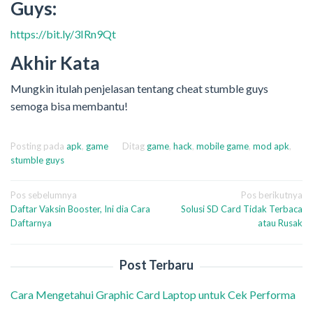
Guys:
https://bit.ly/3IRn9Qt
Akhir Kata
Mungkin itulah penjelasan tentang cheat stumble guys
semoga bisa membantu!
Posting pada
apk
,
game
Ditag
game
,
hack
,
mobile game
,
mod apk
,
stumble guys
Navigasi
Pos sebelumnya
Pos berikutnya
Daftar Vaksin Booster, Ini dia Cara
Solusi SD Card Tidak Terbaca
pos
Daftarnya
atau Rusak
Post Terbaru
Cara Mengetahui Graphic Card Laptop untuk Cek Performa