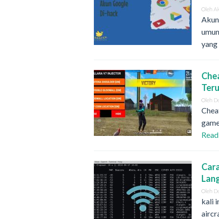
Oleh
A
Akun 
umum
yang
Chea
Ter
Oleh
D
Cheat
game 
Read
Cara
Lan
Oleh
D
kali
airc