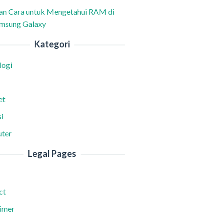
han Cara untuk Mengetahui RAM di
msung Galaxy
Kategori
logi
et
i
ter
Legal Pages
ct
aimer