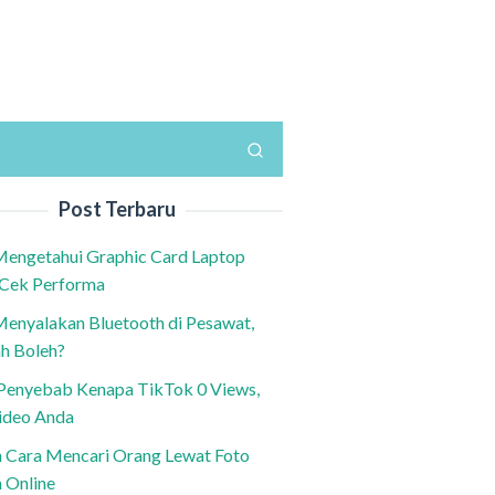
Post Terbaru
Mengetahui Graphic Card Laptop
 Cek Performa
Menyalakan Bluetooth di Pesawat,
h Boleh?
h Penyebab Kenapa TikTok 0 Views,
ideo Anda
n Cara Mencari Orang Lewat Foto
a Online