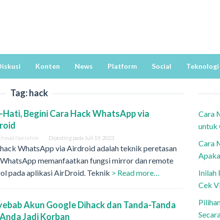
iskusi
Konten
News
Platform
Social
Teknologi
Tag:
hack
-Hati, Begini Cara Hack WhatsApp via
Cara 
roid
untuk
khmad Norrahim
Diposting pada
Juli 19, 2023
Cara 
hack WhatsApp via Airdroid adalah teknik peretasan
Apaka
 WhatsApp memanfaatkan fungsi mirror dan remote
ol pada aplikasi AirDroid. Teknik
> Read more…
Inila
Cek V
Piliha
yebab Akun Google Dihack dan Tanda-Tanda
Secar
 Anda Jadi Korban