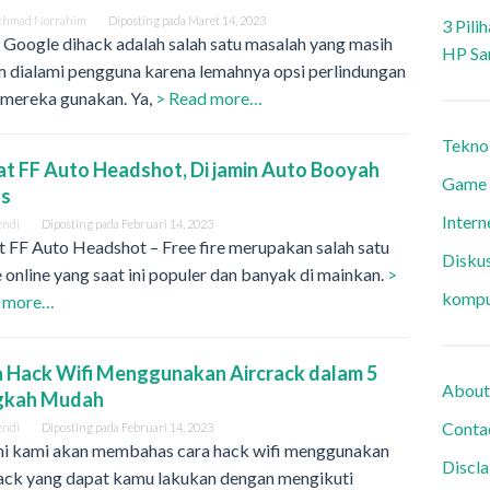
khmad Norrahim
Diposting pada
Maret 14, 2023
3 Pili
Google dihack adalah salah satu masalah yang masih
HP Sa
 dialami pengguna karena lemahnya opsi perlindungan
 mereka gunakan. Ya,
> Read more…
Tekno
t FF Auto Headshot, Di jamin Auto Booyah
Game
us
Intern
endi
Diposting pada
Februari 14, 2023
 FF Auto Headshot – Free fire merupakan salah satu
Diskus
online yang saat ini populer dan banyak di mainkan.
>
kompu
 more…
 Hack Wifi Menggunakan Aircrack dalam 5
About
gkah Mudah
Conta
endi
Diposting pada
Februari 14, 2023
 ini kami akan membahas cara hack wifi menggunakan
Discl
rack yang dapat kamu lakukan dengan mengikuti