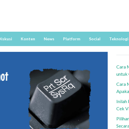
iskusi
Konten
News
Platform
Social
Teknologi
Cara 
untuk
Cara 
Apaka
Inila
Cek V
Piliha
Secar