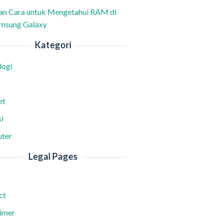
han Cara untuk Mengetahui RAM di
msung Galaxy
Kategori
logi
et
i
ter
Legal Pages
ct
aimer