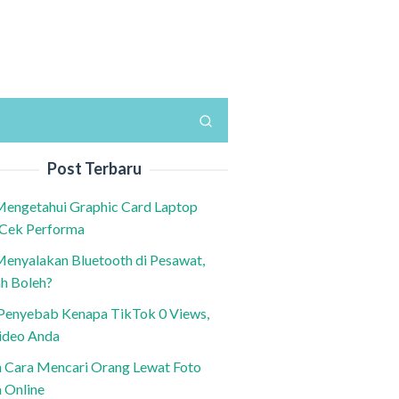
Post Terbaru
Mengetahui Graphic Card Laptop
 Cek Performa
Menyalakan Bluetooth di Pesawat,
h Boleh?
h Penyebab Kenapa TikTok 0 Views,
ideo Anda
n Cara Mencari Orang Lewat Foto
a Online