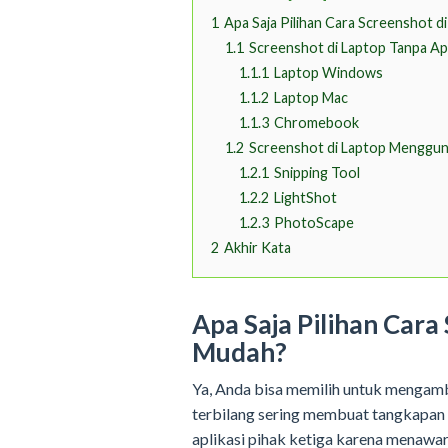
1
Apa Saja Pilihan Cara Screenshot d
1.1
Screenshot di Laptop Tanpa Ap
1.1.1
Laptop Windows
1.1.2
Laptop Mac
1.1.3
Chromebook
1.2
Screenshot di Laptop Mengguna
1.2.1
Snipping Tool
1.2.2
LightShot
1.2.3
PhotoScape
2
Akhir Kata
Apa Saja Pilihan Cara
Mudah?
Ya, Anda bisa memilih untuk mengambi
terbilang sering membuat tangkapan
aplikasi pihak ketiga karena menawar