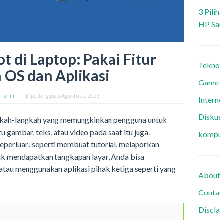
3 Pili
HP Sa
t di Laptop: Pakai Fitur
Tekno
OS dan Aplikasi
Game
rrahim
Diposting pada
Agustus 2, 2023
Intern
Diskus
gkah-langkah yang memungkinkan pengguna untuk
u gambar, teks, atau video pada saat itu juga.
kompu
eperluan, seperti membuat tutorial, melaporkan
tuk mendapatkan tangkapan layar, Anda bisa
tau menggunakan aplikasi pihak ketiga seperti yang
About
Conta
Discl