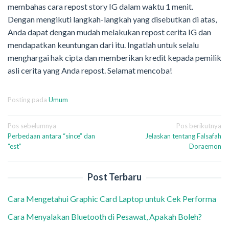
membahas cara repost story IG dalam waktu 1 menit.
Dengan mengikuti langkah-langkah yang disebutkan di atas,
Anda dapat dengan mudah melakukan repost cerita IG dan
mendapatkan keuntungan dari itu. Ingatlah untuk selalu
menghargai hak cipta dan memberikan kredit kepada pemilik
asli cerita yang Anda repost. Selamat mencoba!
Posting pada
Umum
Navigasi
Pos sebelumnya
Pos berikutnya
Perbedaan antara “since” dan
Jelaskan tentang Falsafah
pos
“est”
Doraemon
Post Terbaru
Cara Mengetahui Graphic Card Laptop untuk Cek Performa
Cara Menyalakan Bluetooth di Pesawat, Apakah Boleh?