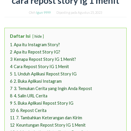
cara repost story ig 1 menit
Oleh
Igun 9999
Diposting pada
Agustus 25, 2023
Daftar Isi
hide
1
Apa itu Instagram Story?
2
Apa itu Repost Story IG?
3
Kenapa Repost Story IG 1 Menit?
4
Cara Repost Story IG 1 Menit
5
1. Unduh Aplikasi Repost Story IG
6
2. Buka Aplikasi Instagram
7
3. Temukan Cerita yang Ingin Anda Repost
8
4. Salin URL Cerita
9
5. Buka Aplikasi Repost Story IG
10
6. Repost Cerita
11
7. Tambahkan Keterangan dan Kirim
12
Keuntungan Repost Story IG 1 Menit