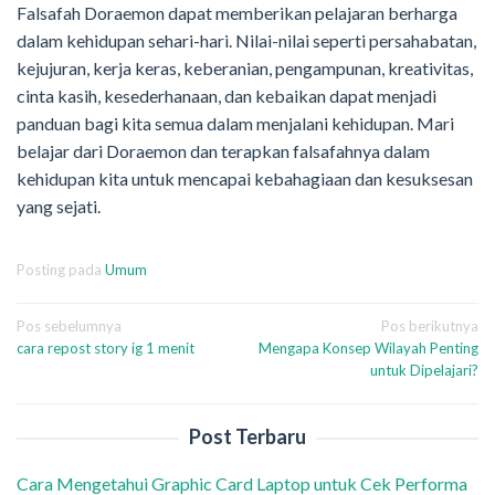
Falsafah Doraemon dapat memberikan pelajaran berharga
dalam kehidupan sehari-hari. Nilai-nilai seperti persahabatan,
kejujuran, kerja keras, keberanian, pengampunan, kreativitas,
cinta kasih, kesederhanaan, dan kebaikan dapat menjadi
panduan bagi kita semua dalam menjalani kehidupan. Mari
belajar dari Doraemon dan terapkan falsafahnya dalam
kehidupan kita untuk mencapai kebahagiaan dan kesuksesan
yang sejati.
Posting pada
Umum
Navigasi
Pos sebelumnya
Pos berikutnya
cara repost story ig 1 menit
Mengapa Konsep Wilayah Penting
pos
untuk Dipelajari?
Post Terbaru
Cara Mengetahui Graphic Card Laptop untuk Cek Performa