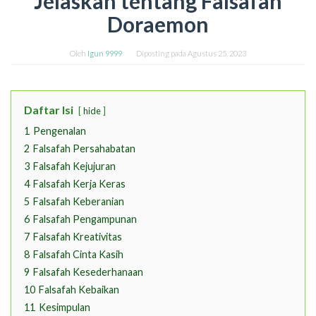
Jelaskan tentang Falsafah
Doraemon
Oleh
Igun 9999
Diposting pada
Agustus 25, 2023
Daftar Isi
hide
1
Pengenalan
2
Falsafah Persahabatan
3
Falsafah Kejujuran
4
Falsafah Kerja Keras
5
Falsafah Keberanian
6
Falsafah Pengampunan
7
Falsafah Kreativitas
8
Falsafah Cinta Kasih
9
Falsafah Kesederhanaan
10
Falsafah Kebaikan
11
Kesimpulan