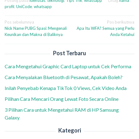
Posting pada
identitas
,
teknologi
,
Tips Trik
,
whatsapp
Ditag
nama
profil
,
UniCode
,
whatsapp
Navigasi
Pos sebelumnya
Pos berikutnya
Nick Name PUBG Spasi: Mengenali
Apa Itu WFA? Semua yang Perlu
pos
Keunikan dan Makna di Baliknya
Anda Ketahui
Post Terbaru
Cara Mengetahui Graphic Card Laptop untuk Cek Performa
Cara Menyalakan Bluetooth di Pesawat, Apakah Boleh?
Inilah Penyebab Kenapa TikTok 0 Views, Cek Video Anda
Pilihan Cara Mencari Orang Lewat Foto Secara Online
3 Pilihan Cara untuk Mengetahui RAM di HP Samsung
Galaxy
Kategori