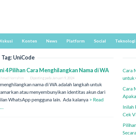
iskusi
Konten
News
Platform
Social
Teknologi
Tag:
UniCode
ni 4 Pilihan Cara Menghilangkan Nama di WA
Cara 
untuk
khmad Norrahim
Diposting pada
Januari 9, 2024
 menghilangkan nama di WA adalah langkah untuk
Cara 
amarkan atau menyembunyikan identitas akun dari
Apaka
ilan WhatsApp pengguna lain. Ada kalanya
> Read
Inila
e…
Cek V
Piliha
Secar