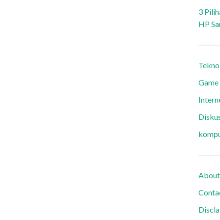
3 Pili
HP Sa
Tekno
Game
Intern
Diskus
kompu
About
Conta
Discl