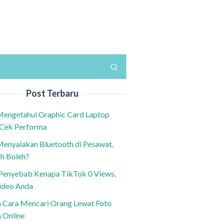
Post Terbaru
Mengetahui Graphic Card Laptop
 Cek Performa
Menyalakan Bluetooth di Pesawat,
h Boleh?
h Penyebab Kenapa TikTok 0 Views,
ideo Anda
n Cara Mencari Orang Lewat Foto
a Online