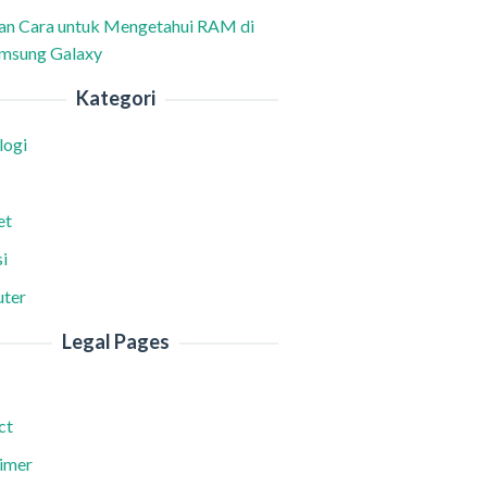
han Cara untuk Mengetahui RAM di
msung Galaxy
Kategori
logi
et
i
ter
Legal Pages
ct
aimer