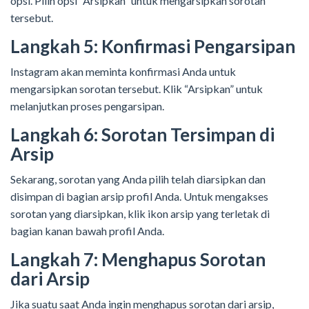
opsi. Pilih opsi “Arsipkan” untuk mengarsipkan sorotan
tersebut.
Langkah 5: Konfirmasi Pengarsipan
Instagram akan meminta konfirmasi Anda untuk
mengarsipkan sorotan tersebut. Klik “Arsipkan” untuk
melanjutkan proses pengarsipan.
Langkah 6: Sorotan Tersimpan di
Arsip
Sekarang, sorotan yang Anda pilih telah diarsipkan dan
disimpan di bagian arsip profil Anda. Untuk mengakses
sorotan yang diarsipkan, klik ikon arsip yang terletak di
bagian kanan bawah profil Anda.
Langkah 7: Menghapus Sorotan
dari Arsip
Jika suatu saat Anda ingin menghapus sorotan dari arsip,