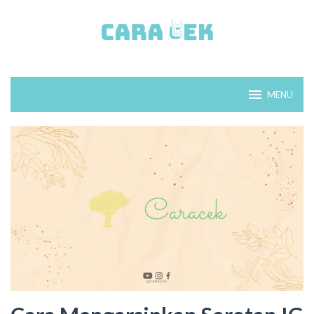
Loncat
ke
konten
MENU