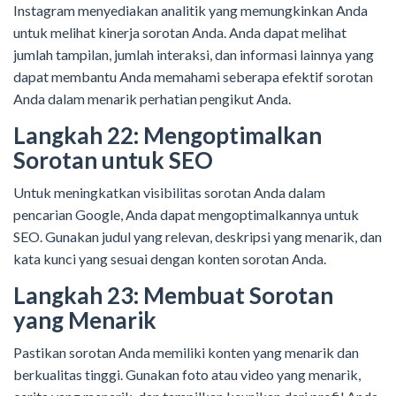
Instagram menyediakan analitik yang memungkinkan Anda
untuk melihat kinerja sorotan Anda. Anda dapat melihat
jumlah tampilan, jumlah interaksi, dan informasi lainnya yang
dapat membantu Anda memahami seberapa efektif sorotan
Anda dalam menarik perhatian pengikut Anda.
Langkah 22: Mengoptimalkan
Sorotan untuk SEO
Untuk meningkatkan visibilitas sorotan Anda dalam
pencarian Google, Anda dapat mengoptimalkannya untuk
SEO. Gunakan judul yang relevan, deskripsi yang menarik, dan
kata kunci yang sesuai dengan konten sorotan Anda.
Langkah 23: Membuat Sorotan
yang Menarik
Pastikan sorotan Anda memiliki konten yang menarik dan
berkualitas tinggi. Gunakan foto atau video yang menarik,