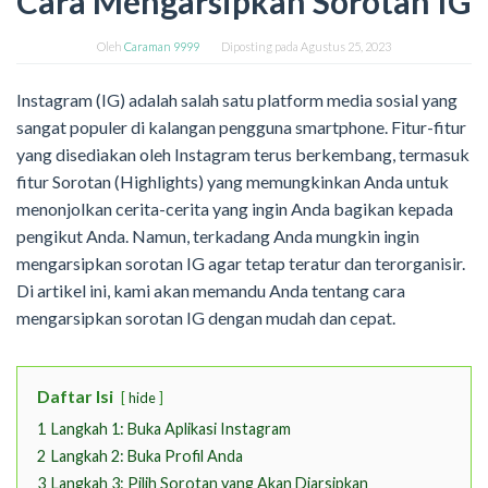
Cara Mengarsipkan Sorotan IG
Oleh
Caraman 9999
Diposting pada
Agustus 25, 2023
Instagram (IG) adalah salah satu platform media sosial yang
sangat populer di kalangan pengguna smartphone. Fitur-fitur
yang disediakan oleh Instagram terus berkembang, termasuk
fitur Sorotan (Highlights) yang memungkinkan Anda untuk
menonjolkan cerita-cerita yang ingin Anda bagikan kepada
pengikut Anda. Namun, terkadang Anda mungkin ingin
mengarsipkan sorotan IG agar tetap teratur dan terorganisir.
Di artikel ini, kami akan memandu Anda tentang cara
mengarsipkan sorotan IG dengan mudah dan cepat.
Daftar Isi
hide
1
Langkah 1: Buka Aplikasi Instagram
2
Langkah 2: Buka Profil Anda
3
Langkah 3: Pilih Sorotan yang Akan Diarsipkan