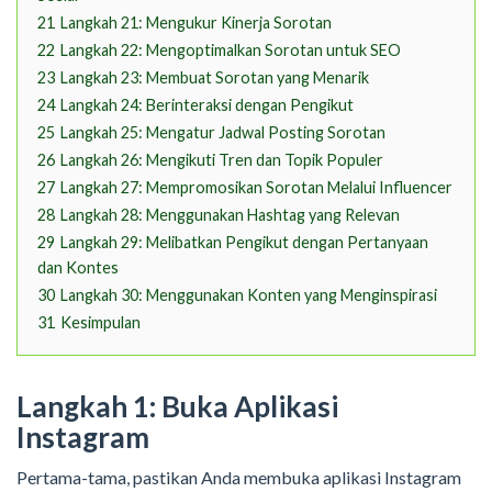
21
Langkah 21: Mengukur Kinerja Sorotan
22
Langkah 22: Mengoptimalkan Sorotan untuk SEO
23
Langkah 23: Membuat Sorotan yang Menarik
24
Langkah 24: Berinteraksi dengan Pengikut
25
Langkah 25: Mengatur Jadwal Posting Sorotan
26
Langkah 26: Mengikuti Tren dan Topik Populer
27
Langkah 27: Mempromosikan Sorotan Melalui Influencer
28
Langkah 28: Menggunakan Hashtag yang Relevan
29
Langkah 29: Melibatkan Pengikut dengan Pertanyaan
dan Kontes
30
Langkah 30: Menggunakan Konten yang Menginspirasi
31
Kesimpulan
Langkah 1: Buka Aplikasi
Instagram
Pertama-tama, pastikan Anda membuka aplikasi Instagram