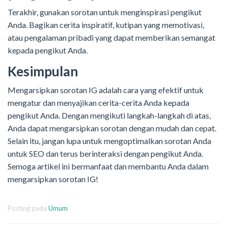
Terakhir, gunakan sorotan untuk menginspirasi pengikut
Anda. Bagikan cerita inspiratif, kutipan yang memotivasi,
atau pengalaman pribadi yang dapat memberikan semangat
kepada pengikut Anda.
Kesimpulan
Mengarsipkan sorotan IG adalah cara yang efektif untuk
mengatur dan menyajikan cerita-cerita Anda kepada
pengikut Anda. Dengan mengikuti langkah-langkah di atas,
Anda dapat mengarsipkan sorotan dengan mudah dan cepat.
Selain itu, jangan lupa untuk mengoptimalkan sorotan Anda
untuk SEO dan terus berinteraksi dengan pengikut Anda.
Semoga artikel ini bermanfaat dan membantu Anda dalam
mengarsipkan sorotan IG!
Posting pada
Umum