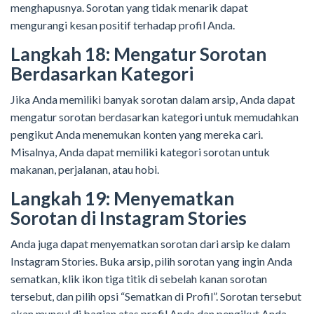
menghapusnya. Sorotan yang tidak menarik dapat
mengurangi kesan positif terhadap profil Anda.
Langkah 18: Mengatur Sorotan
Berdasarkan Kategori
Jika Anda memiliki banyak sorotan dalam arsip, Anda dapat
mengatur sorotan berdasarkan kategori untuk memudahkan
pengikut Anda menemukan konten yang mereka cari.
Misalnya, Anda dapat memiliki kategori sorotan untuk
makanan, perjalanan, atau hobi.
Langkah 19: Menyematkan
Sorotan di Instagram Stories
Anda juga dapat menyematkan sorotan dari arsip ke dalam
Instagram Stories. Buka arsip, pilih sorotan yang ingin Anda
sematkan, klik ikon tiga titik di sebelah kanan sorotan
tersebut, dan pilih opsi “Sematkan di Profil”. Sorotan tersebut
akan muncul di bagian atas profil Anda dan pengikut Anda