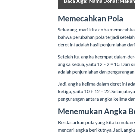
Baca Juga:
Nama Donat: Makan
Memecahkan Pola
Sekarang, mari kita coba memecahkan p
bahwa perubahan pola terjadi setela
deret ini adalah hasil penjumlahan dar
Setelah itu, angka keempat dalam dere
angka kedua, yaitu 12 – 2 = 10. Dari s
adalah penjumlahan dan pengurangan 
Jadi, angka kelima dalam deret ini a
ketiga, yaitu 10 + 12 = 22. Selanjutny
pengurangan antara angka kelima dan 
Menemukan Angka Be
Berdasarkan pola yang kita temukan s
mencari angka berikutnya. Jadi, angka