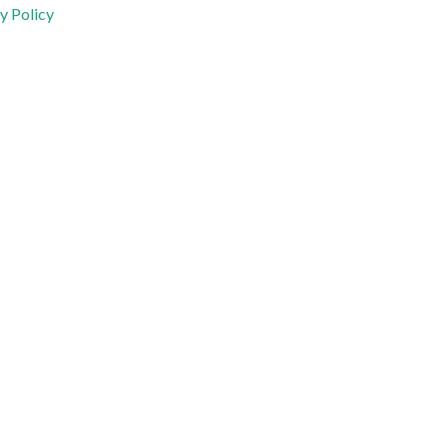
y Policy