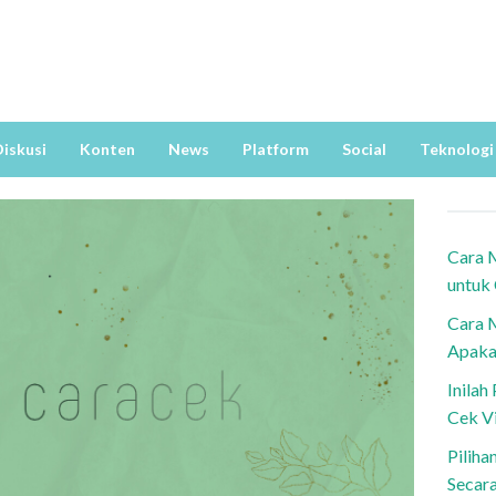
iskusi
Konten
News
Platform
Social
Teknologi
Cara 
untuk
Cara 
Apaka
Inila
Cek V
Piliha
Secar