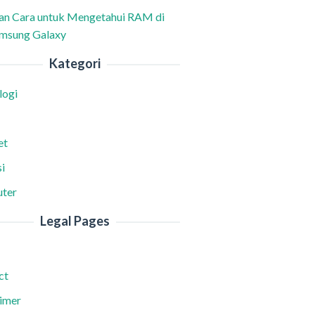
han Cara untuk Mengetahui RAM di
msung Galaxy
Kategori
logi
et
i
ter
Legal Pages
ct
aimer