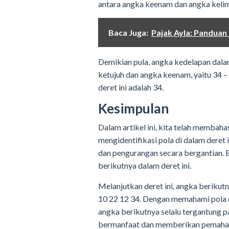
antara angka keenam dan angka kelima
Baca Juga:
Pajak Ayla: Panduan
Demikian pula, angka kedelapan dalam
ketujuh dan angka keenam, yaitu 34 –
deret ini adalah 34.
Kesimpulan
Dalam artikel ini, kita telah membaha
mengidentifikasi pola di dalam deret
dan pengurangan secara bergantian. B
berikutnya dalam deret ini.
Melanjutkan deret ini, angka berikutn
10 22 12 34. Dengan memahami pola da
angka berikutnya selalu tergantung p
bermanfaat dan memberikan pemahama