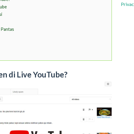
Privac
Tube
si
 Pantas
n di Live YouTube?