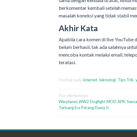
sama dengan kendala di atas, Anda 
berkomentar kembali setelah memasti
masalah koneksi yang tidak stabil m
Akhir Kata
Apabila cara komen di live YouTube 
belum berhasil, tak ada salahnya un
mencoba kontak melalui email, telepo
teratasi.
Posting pada
internet
,
teknologi
,
Tips Trik
,
Navigasi
Pos sebelumnya
Warplanes WW2 Dogfight MOD APK: Sensa
pos
Terbang Era Perang Dunia II