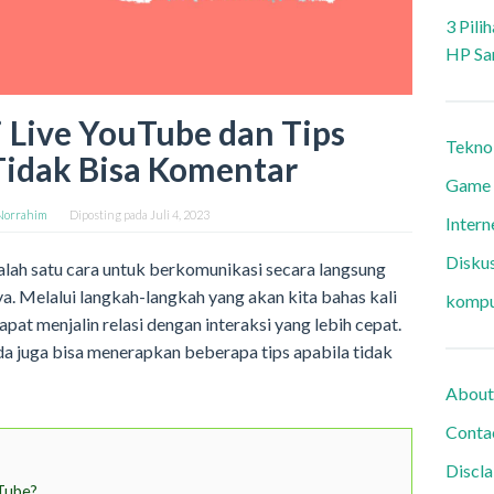
3 Pili
HP Sa
 Live YouTube dan Tips
Tekno
Tidak Bisa Komentar
Game
Norrahim
Diposting pada
Juli 4, 2023
Intern
Diskus
alah satu cara untuk berkomunikasi secara langsung
a. Melalui langkah-langkah yang akan kita bahas kali
kompu
pat menjalin relasi dengan interaksi yang lebih cepat.
da juga bisa menerapkan beberapa tips apabila tidak
About
Conta
Discl
Tube?