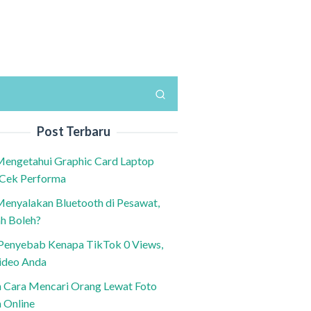
Post Terbaru
Mengetahui Graphic Card Laptop
 Cek Performa
Menyalakan Bluetooth di Pesawat,
h Boleh?
h Penyebab Kenapa TikTok 0 Views,
ideo Anda
n Cara Mencari Orang Lewat Foto
a Online