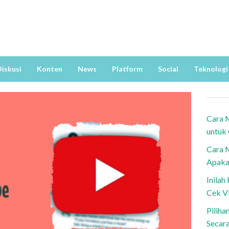
iskusi
Konten
News
Platform
Social
Teknologi
Cara 
untuk
Cara 
Apaka
Inila
Cek V
Piliha
Secar