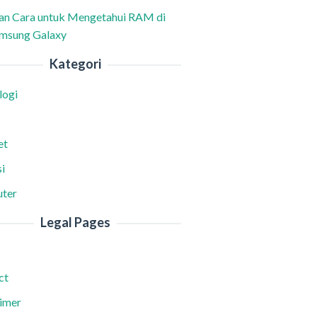
han Cara untuk Mengetahui RAM di
msung Galaxy
Kategori
logi
et
i
ter
Legal Pages
ct
aimer