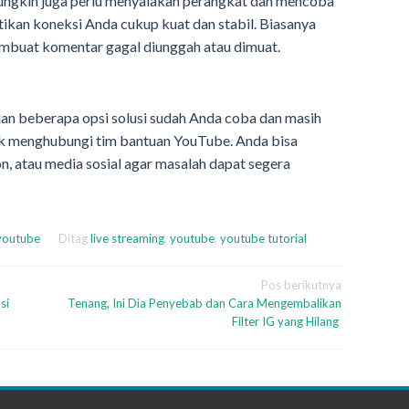
mungkin juga perlu menyalakan perangkat dan mencoba
kan koneksi Anda cukup kuat dan stabil. Biasanya
embuat komentar gagal diunggah atau dimuat.
dan beberapa opsi solusi sudah Anda coba dan masih
tuk menghubungi
tim bantuan YouTube. Anda bisa
n, atau media sosial agar masalah dapat segera
youtube
Ditag
live streaming
,
youtube
,
youtube tutorial
Pos berikutnya
si
Tenang, Ini Dia Penyebab dan Cara Mengembalikan
Filter IG yang Hilang