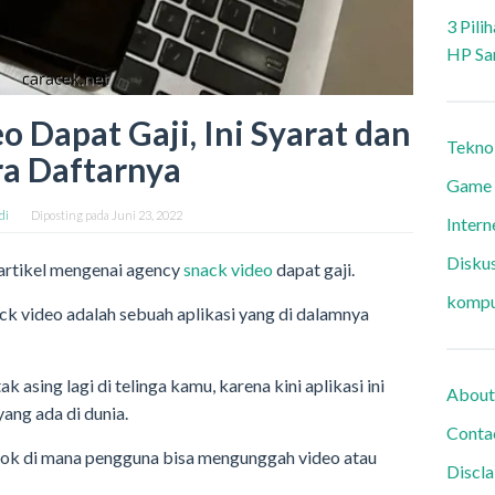
3 Pili
HP Sa
 Dapat Gaji, Ini Syarat dan
Tekno
a Daftarnya
Game
di
Diposting pada
Juni 23, 2022
Intern
Diskus
 artikel mengenai agency
snack video
dapat gaji.
kompu
k video adalah sebuah aplikasi yang di dalamnya
k asing lagi di telinga kamu, karena kini aplikasi ini
About
ang ada di dunia.
Conta
ktok di mana pengguna bisa mengunggah video atau
Discl