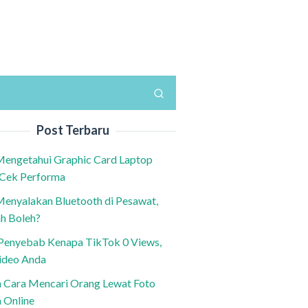
Post Terbaru
Mengetahui Graphic Card Laptop
 Cek Performa
Menyalakan Bluetooth di Pesawat,
h Boleh?
h Penyebab Kenapa TikTok 0 Views,
ideo Anda
n Cara Mencari Orang Lewat Foto
a Online