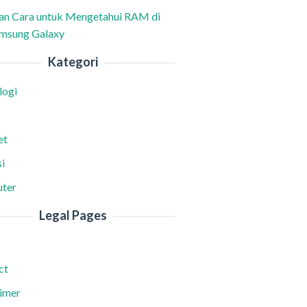
han Cara untuk Mengetahui RAM di
msung Galaxy
Kategori
logi
et
i
ter
Legal Pages
ct
aimer