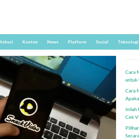
iskusi
Konten
News
Platform
Social
Teknologi
Cara 
untuk
Cara 
Apaka
Inila
Cek V
Piliha
Secar