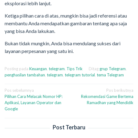
eksplorasi lebih lanjut.
Ketiga pilihan cara di atas, mungkin bisa jadi referensi atau
membantu Anda mendapatkan gambaran tentang apa saja
yang bisa Anda lakukan.
Bukan tidak mungkin, Anda bisa mendulang sukses dari
layanan perpesanan yang satu ini.
Posting pada
Keuangan
,
telegram
,
Tips Trik
Ditag
grup Telegram
,
penghasilan tambahan
,
telegram
,
telegram tutorial
,
tema Telegram
Navigasi
Pos sebelumnya
Pos berikutnya
Pilihan Cara Melacak Nomor HP:
Rekomendasi Game Bertema
pos
Aplikasi, Layanan Operator dan
Ramadhan yang Mendidik
Google
Post Terbaru