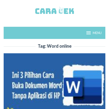
Loncat
ke
konten
MENU
Tag:
Word online