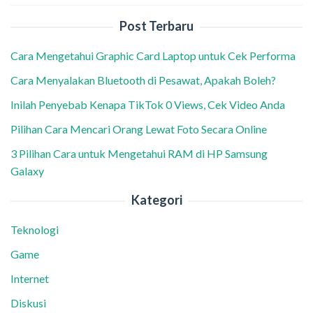
Post Terbaru
Cara Mengetahui Graphic Card Laptop untuk Cek Performa
Cara Menyalakan Bluetooth di Pesawat, Apakah Boleh?
Inilah Penyebab Kenapa TikTok 0 Views, Cek Video Anda
Pilihan Cara Mencari Orang Lewat Foto Secara Online
3 Pilihan Cara untuk Mengetahui RAM di HP Samsung
Galaxy
Kategori
Teknologi
Game
Internet
Diskusi