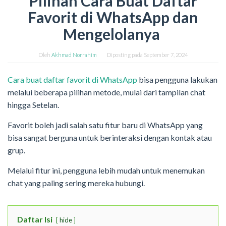
Pilihan Cara Buat Daftar
Favorit di WhatsApp dan
Mengelolanya
Oleh
Akhmad Norrahim
Diposting pada
September 7, 2024
Cara buat daftar favorit di WhatsApp
bisa pengguna lakukan
melalui beberapa pilihan metode, mulai dari tampilan chat
hingga Setelan.
Favorit boleh jadi salah satu fitur baru di WhatsApp yang
bisa sangat berguna untuk berinteraksi dengan kontak atau
grup.
Melalui fitur ini, pengguna lebih mudah untuk menemukan
chat yang paling sering mereka hubungi.
Daftar Isi
hide