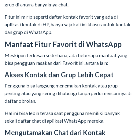
grup di antara banyaknya chat.
Fitur ini mirip seperti daftar kontak favorit yang ada di
aplikasi kontak di HP, hanya saja kali ini khusus untuk kontak
dan grup di WhatsApp.
Manfaat Fitur Favorit di WhatsApp
Meskipun terkesan sederhana, ada beberapa manfaat yang
bisa pengguan rasakan dari Favorit ini, antara lain:
Akses Kontak dan Grup Lebih Cepat
Pengguna bisa langsung menemukan kontak atau grup
penting atau yang sering dihubungi tanpa perlu mencarinya di
daftar obrolan.
Hal ini bisa lebih terasa saat pengguna memiliki banyak
sekali daftar chat di aplikasi WhatsApp mereka.
Mengutamakan Chat dari Kontak