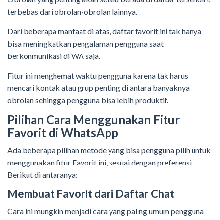
terbebas dari obrolan-obrolan lainnya.
Dari beberapa manfaat di atas, daftar favorit ini tak hanya
bisa meningkatkan pengalaman pengguna saat
berkonmunikasi di WA saja.
Fitur ini menghemat waktu pengguna karena tak harus
mencari kontak atau grup penting di antara banyaknya
obrolan sehingga pengguna bisa lebih produktif.
Pilihan Cara Menggunakan Fitur
Favorit di WhatsApp
Ada beberapa pilihan metode yang bisa pengguna pilih untuk
menggunakan fitur Favorit ini, sesuai dengan preferensi.
Berikut di antaranya:
Membuat Favorit dari Daftar Chat
Cara ini mungkin menjadi cara yang paling umum pengguna