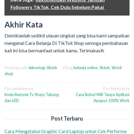
Followers TikTok, Cek Dulu Sebelum Pakai
Akhir Kata
Demikianlah sedikit ulasan singkat yang bisa kami sampaikan
mengenai Cara Belanja Di TikTok Shop semoga pembahasan
kali ini bisa bermanfaat untuk kamu. Terimakasih
Posting pada
teknologi
,
tiktok
Ditag
belanja online
,
tiktok
,
tiktok
shop
Navigasi
Pos sebelumnya
Pos berikutnya
Kode Remote Tv Sharp Tabung
Cara Bobol Wifi Tanpa Aplikasi
pos
dan LED
Apapun 100% Work
Post Terbaru
Cara Mengetahui Graphic Card Laptop untuk Cek Performa