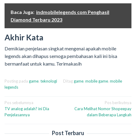
Baca Juga:
indmobilelegends com Penghasil
Diamond Terbaru 2023
Akhir Kata
Demikian penjelasan singkat mengenai apakah mobile
legends akan dihapus semoga pembahasan kali ini bisa
bermanfaat untuk kamu. Terimakasih
Posting pada
game
,
teknologi
Ditag
game
,
mobile game
,
mobile
legends
Navigasi
Pos sebelumnya
Pos berikutnya
TV analog adalah? ini Dia
Cara Melihat Nomor Shopeepay
pos
Penjelasannya
dalam Beberapa Langkah
Post Terbaru