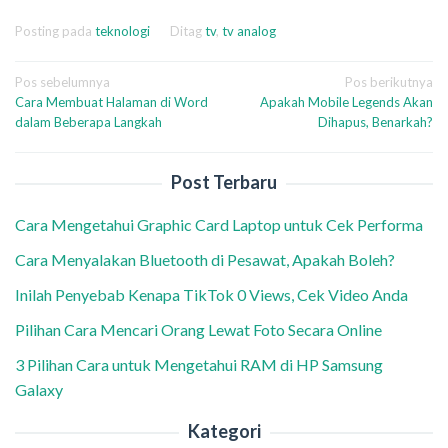
Posting pada
teknologi
Ditag
tv
,
tv analog
Navigasi
Pos sebelumnya
Pos berikutnya
Cara Membuat Halaman di Word
Apakah Mobile Legends Akan
pos
dalam Beberapa Langkah
Dihapus, Benarkah?
Post Terbaru
Cara Mengetahui Graphic Card Laptop untuk Cek Performa
Cara Menyalakan Bluetooth di Pesawat, Apakah Boleh?
Inilah Penyebab Kenapa TikTok 0 Views, Cek Video Anda
Pilihan Cara Mencari Orang Lewat Foto Secara Online
3 Pilihan Cara untuk Mengetahui RAM di HP Samsung
Galaxy
Kategori