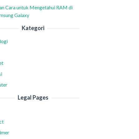
han Cara untuk Mengetahui RAM di
msung Galaxy
Kategori
logi
et
i
ter
Legal Pages
ct
aimer