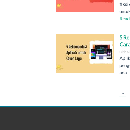
fiksi
untu
Read
5 Re
Car
Oleh
A
Aplik
peng
ada.
1