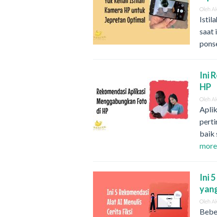
Oleh
A
Istil
saat
pons
Ini 
HP
Oleh
A
Apli
pert
baik 
mor
Ini 
yang
Oleh
A
Beber