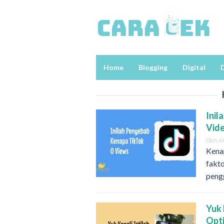
Loncat
ke
konten
Home
Blogging
Digital
D
Inil
Vid
Oleh
A
Kena
fakto
peng
Yuk 
Opt