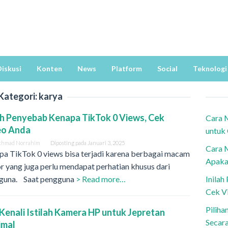
iskusi
Konten
News
Platform
Social
Teknologi
Kategori:
karya
ah Penyebab Kenapa TikTok 0 Views, Cek
Cara 
eo Anda
untuk
khmad Norrahim
Diposting pada
Januari 3, 2025
Cara 
pa TikTok 0 views bisa terjadi karena berbagai macam
Apaka
r yang juga perlu mendapat perhatian khusus dari
guna. Saat pengguna
> Read more…
Inila
Cek V
Piliha
Kenali Istilah Kamera HP untuk Jepretan
Secar
imal