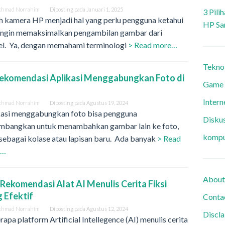
khmad Norrahim
Diposting pada
Januari 1, 2025
3 Pili
ah kamera HP menjadi hal yang perlu pengguna ketahui
HP Sa
 ingin memaksimalkan pengambilan gambar dari
el. Ya, dengan memahami terminologi
> Read more…
Tekno
Rekomendasi Aplikasi Menggabungkan Foto di
Game
Intern
khmad Norrahim
Diposting pada
Agustus 19, 2024
kasi menggabungkan foto bisa pengguna
Diskus
imbangkan untuk menambahkan gambar lain ke foto,
kompu
sebagai kolase atau lapisan baru. Ada banyak
> Read
e…
About
5 Rekomendasi Alat AI Menulis Cerita Fiksi
 Efektif
Conta
khmad Norrahim
Diposting pada
Agustus 12, 2024
Discl
apa platform Artificial Intellegence (AI) menulis cerita