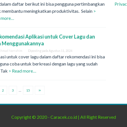
 dalam daftar berikut ini bisa pengguna pertimbangkan
Privac
k membantu meningkatkan produktivitas. Selain
>
 more…
komendasi Aplikasi untuk Cover Lagu dan
a Menggunakannya
khmad Norrahim
Diposting pada
Agustus 11, 2024
asi untuk cover lagu dalam daftar rekomendasi ini bisa
guna coba untuk berkreasi dengan lagu yang sudah
 Tak
> Read more…
2
3
…
15
Copyright © 2020 - Caracek.co.id | All Right Reserved