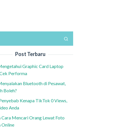
Post Terbaru
Mengetahui Graphic Card Laptop
 Cek Performa
Menyalakan Bluetooth di Pesawat,
h Boleh?
h Penyebab Kenapa TikTok 0 Views,
ideo Anda
n Cara Mencari Orang Lewat Foto
a Online