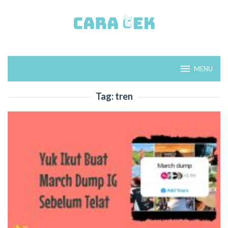
Loncat
ke
konten
MENU
Tag:
tren