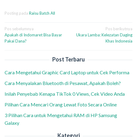
Posting pada
Raisu Batch All
Navigasi
Pos sebelumnya
Pos berikutnya
Apakah di Indomaret Bisa Bayar
Ukara Lamba: Kelezatan Daging
pos
Pakai Dana?
Khas Indonesia
Post Terbaru
Cara Mengetahui Graphic Card Laptop untuk Cek Performa
Cara Menyalakan Bluetooth di Pesawat, Apakah Boleh?
Inilah Penyebab Kenapa TikTok 0 Views, Cek Video Anda
Pilihan Cara Mencari Orang Lewat Foto Secara Online
3 Pilihan Cara untuk Mengetahui RAM di HP Samsung
Galaxy
Kategori